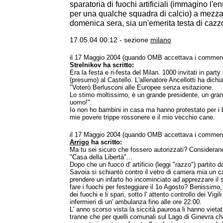
sparatoria di fuochi artificiali (immagino l'
per una qualche squadra di calcio) a mezza
domenica sera, sia un'emerita testa di cazz
17.05.04 00:12 - sezione
milano
il 17 Maggio 2004 (quando OMB accettava i comment
Strelnikov ha scritto:
Era la festa e ri-festa del Milan. 1000 invitati in party
(presumo) al Castello. L'allenatore Ancellotti ha dichia
"Voterò Berlusconi alle Europee senza esitazione.
Lo stimo moltissimo, è un grande presidente, un gran
uomo!".
Io non ho bambini in casa ma hanno protestato per i bo
mie povere trippe rossonere e il mio vecchio cane.
il 17 Maggio 2004 (quando OMB accettava i comment
Arrigo
ha scritto:
Ma tu sei sicuro che fossero autorizzati? Considera
"Casa della Libertà"...
Dopo che un fuoco d' artificio (leggi "razzo") partito d
Savoia si schiantò contro il vetro di camera mia un
prendere un infarto ho incominciato ad apprezzare il
fare i fuochi per festeggiare il 1o Agosto? Benissimo, a
dei fuochi e li spari, sotto l' attento controllo dei Vigi
infermieri di un' ambulanza fino alle ore 22:00.
L' anno scorso vista la siccità paurosa li hanno vietat
tranne che per quelli comunali sul Lago di Ginevra c