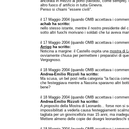
ancorata in mezzo al porto (favolosi, come sempre).
altro fuoco d' artificio in tutta Ginevra.
Penso si chiami "essere civili".
il 17 Maggio 2004 (quando OMB accettava i comment
achab ha scritto:
nello stesso istante, mentre il nostro presidente del c
sotto altri fuochi morivano i soldati che lui aveva ma
il 17 Maggio 2004 (quando OMB accettava i comment
Arrigo
ha scritto:
Noticina a margine: il Castello ospita una
mostra di 
ovviamente chiusa per permettere i preparativi di que
Vergognoso.
il 18 Maggio 2004 (quando OMB accettava i comment
Andrea-Emilio Rizzoli ha scritto:
Ma scusa, un bel post nella categoria "la faccia come
che festeggiava mentre a Nassiria sparavno altri bott
bene?
il 18 Maggio 2004 (quando OMB accettava i comment
Andrea-Emilio Rizzoli ha scritto:
A proposito della Mostra di Leonardo... forse non si s
impossibilitati a vederla causa festeggiamenti scalman
tagliata per un giovincello/a max 15 anni, ma inadegua
Mettere almeno delle copie dei disegni leonardeschi 
il 18 Maggio 2004 (quando OMB accettava i comment