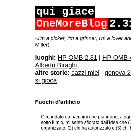
qui giace
OneMoreBlog
2.3
«I'm a picker, I'm a grinner, I'm a lover a
Miller)
luoghi:
HP OMB 2.31
|
HP OMB 4
Alberto Biraghi
altre storie:
cazzi miei
|
genova 
si gioca
Fuochi d'artificio
Circondato da bambini che piangono, a ogn
sotto il mio, mi sento sfiorato dall'idea che (
organizzato, (2) chi ha autorizzato e (3) chi