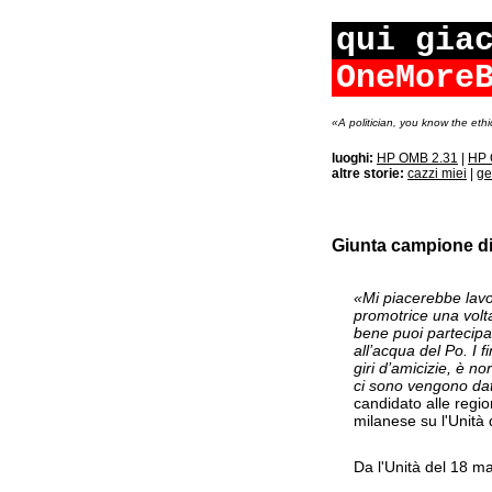
qui gia
OneMore
«A politician, you know the ethi
luoghi:
HP OMB 2.31
|
HP 
altre storie:
cazzi miei
|
ge
Giunta campione di
«Mi piacerebbe lavor
promotrice una volta 
bene puoi partecipar
all’acqua del Po. I
giri d’amicizie, è 
ci sono vengono da
candidato alle region
milanese su l'Unità d
Da l'Unità del 18 m