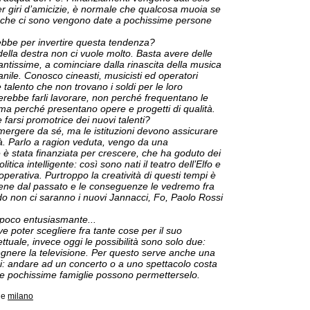
 giri d’amicizie, è normale che qualcosa muoia se
e che ci sono vengono date a pochissime persone
ebbe per invertire questa tendenza?
della destra non ci vuole molto. Basta avere delle
antissime, a cominciare dalla rinascita della musica
anile. Conosco cineasti, musicisti ed operatori
e talento che non trovano i soldi per le loro
erebbe farli lavorare, non perché frequentano le
ma perché presentano opere e progetti di qualità.
farsi promotrice dei nuovi talenti?
emergere da sé, ma le istituzioni devono assicurare
tà. Parlo a ragion veduta, vengo da una
è stata finanziata per crescere, che ha goduto dei
litica intelligente: così sono nati il teatro dell’Elfo e
ooperativa. Purtroppo la creatività di questi tempi è
iene dal passato e le conseguenze le vedremo fra
do non ci saranno i nuovi Jannacci, Fo, Paolo Rossi
 poco entusiasmante...
 poter scegliere fra tante cose per il suo
ettuale, invece oggi le possibilità sono solo due:
gnere la televisione. Per questo serve anche una
zzi: andare ad un concerto o a uno spettacolo costa
e pochissime famiglie possono permetterselo.
ne
milano