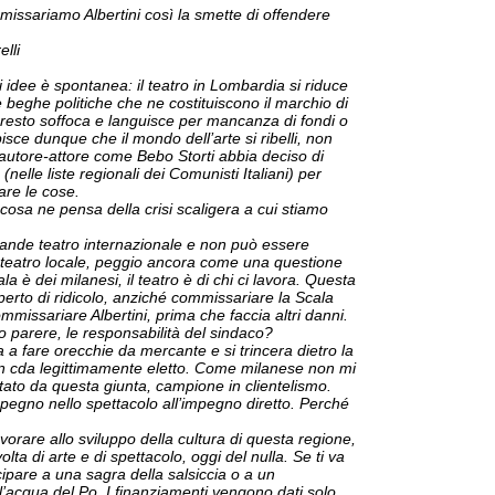
missariamo Albertini così la smette di offendere
elli
 idee è spontanea: il teatro in Lombardia si riduce
e beghe politiche che ne costituiscono il marchio di
l resto soffoca e languisce per mancanza di fondi o
isce dunque che il mondo dell’arte si ribelli, non
autore-attore come Bebo Storti abbia deciso di
a (nelle liste regionali dei Comunisti Italiani) per
re le cose.
 cosa ne pensa della crisi scaligera a cui stiamo
ande teatro internazionale e non può essere
 teatro locale, peggio ancora come una questione
la è dei milanesi, il teatro è di chi ci lavora. Questa
perto di ridicolo, anziché commissariare la Scala
missariare Albertini, prima che faccia altri danni.
o parere, le responsabilità del sindaco?
a a fare orecchie da mercante e si trincera dietro la
i un cda legittimamente eletto. Come milanese non mi
ato da questa giunta, campione in clientelismo.
mpegno nello spettacolo all’impegno diretto. Perché
vorare allo sviluppo della cultura di questa regione,
lta di arte e di spettacolo, oggi del nulla. Se ti va
ipare a una sagra della salsiccia o a un
ll’acqua del Po. I finanziamenti vengono dati solo