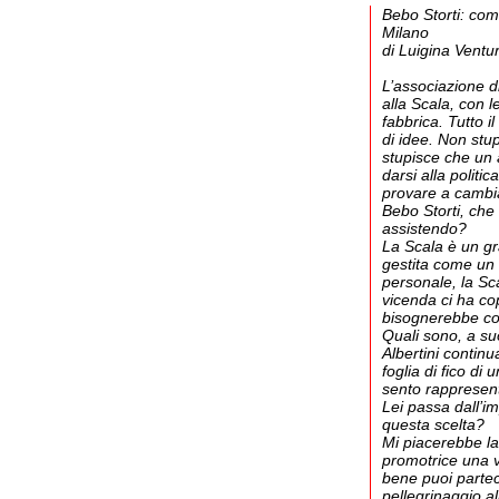
Bebo Storti: com
Milano
di Luigina Ventur
L’associazione di
alla Scala, con l
fabbrica. Tutto i
di idee. Non stup
stupisce che un 
darsi alla politic
provare a cambia
Bebo Storti, che
assistendo?
La Scala è un gr
gestita come un
personale, la Sca
vicenda ci ha co
bisognerebbe com
Quali sono, a su
Albertini continu
foglia di fico d
sento rappresent
Lei passa dall’i
questa scelta?
Mi piacerebbe la
promotrice una vo
bene puoi partec
pellegrinaggio a