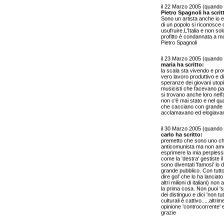
il 22 Marzo 2005 (quando
Pietro Spagnoli ha scrit
Sono un artista anche io e
di un popolo si riconosce 
usufruire.L'Italia e non s
profitto è condannata a mo
Pietro Spagnoli
il 23 Marzo 2005 (quando
maria ha scritto:
la scala sta vivendo e pro
vero lavoro produttivo e di 
speranze dei giovani utopist
musicisti che facevano par
si trovano anche loro nell
non c'è mai stato e nel qua
che cacciano con grande su
acclamavano ed elogiava
il 30 Marzo 2005 (quando
carlo ha scritto:
premetto che sono uno che
anticomunista ma non amo 
esprimere la mia perplessi
come la 'destra' gestiste 
sono diventati 'famosi' lo 
grande pubblico. Con tutto
dire gol' che lo ha lanci
altri milioni di italiani) 
la prima cosa. Non puoi 's
dei distinguo e dici 'non t
culturali è cattivo.....altri
opinione 'controcorrente' e
grazie