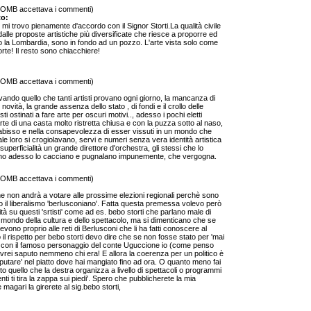
 OMB accettava i commenti)
to:
 mi trovo pienamente d'accordo con il Signor Storti.La qualità civile
dalle proposte artistiche più diversificate che riesce a proporre ed
olo la Lombardia, sono in fondo ad un pozzo. L'arte vista solo come
rte! Il resto sono chiacchiere!
 OMB accettava i commenti)
vando quello che tanti artisti provano ogni giorno, la mancanza di
novità, la grande assenza dello stato , di fondi e il crollo delle
i ostinati a fare arte per oscuri motivi.., adesso i pochi eletti
te di una casta molto ristretta chiusa e con la puzza sotto al naso,
'abisso e nella consapevolezza di esser vissuti in un mondo che
le loro si crogiolavano, servi e numeri senza vera identità artistica
perficialità un grande direttore d'orchestra, gli stessi che lo
no adesso lo cacciano e pugnalano impunemente, che vergogna.
 OMB accettava i commenti)
 non andrà a votare alle prossime elezioni regionali perchè sono
il liberalismo 'berlusconiano'. Fatta questa premessa volevo però
tà su questi 'srtisti' come ad es. bebo storti che parlano male di
il mondo della cultura e dello spettacolo, ma si dimenticano che se
devono proprio alle reti di Berlusconi che li ha fatti conoscere al
 il rispetto per bebo storti devo dire che se non fosse stato per 'mai
ato con il famoso personaggio del conte Uguccione io (come penso
non avrei saputo nemmeno chi era! E allora la coerenza per un politico è
putare' nel piatto dove hai mangiato fino ad ora. O quanto meno fai
utto quello che la destra organizza a livello di spettacoli o programmi
menti ti tira la zappa sui piedi'. Spero che pubblicherete la mia
 magari la girerete al sig.bebo storti,