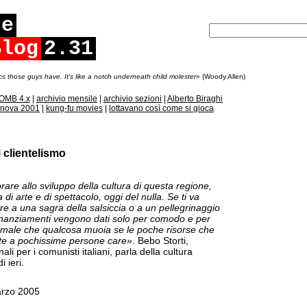
ce
Blog
2.31
cs those guys have. It's like a notch underneath child molester»
(Woody Allen)
OMB 4.x
|
archivio mensile
|
archivio sezioni
|
Alberto Biraghi
nova 2001
|
kung-fu movies
|
lottavano così come si gioca
 clientelismo
are allo sviluppo della cultura di questa regione,
di arte e di spettacolo, oggi del nulla. Se ti va
e a una sagra della salsiccia o a un pellegrinaggio
 finanziamenti vengono dati solo per comodo e per
normale che qualcosa muoia se le poche risorse che
te a pochissime persone care»
. Bebo Storti,
ali per i comunisti italiani, parla della cultura
i ieri.
arzo 2005