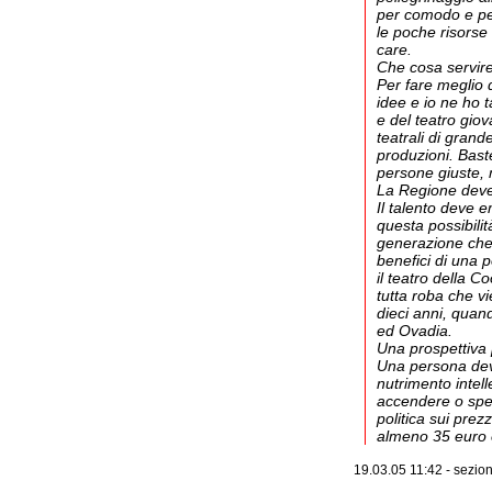
per comodo e per
le poche risors
care.
Che cosa servir
Per fare meglio 
idee e io ne ho t
e del teatro giov
teatrali di grand
produzioni. Bast
persone giuste, 
La Regione deve 
Il talento deve 
questa possibili
generazione che 
benefici di una po
il teatro della C
tutta roba che v
dieci anni, quan
ed Ovadia.
Una prospettiva
Una persona deve
nutrimento intell
accendere o spe
politica sui pre
almeno 35 euro 
19.03.05 11:42 - sezio