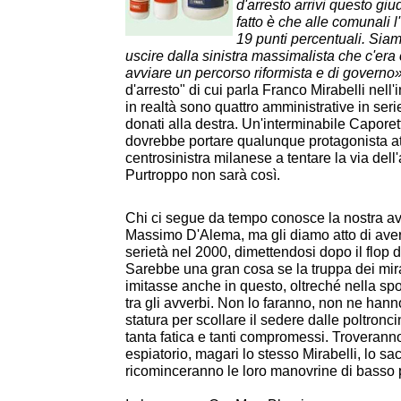
d'arresto arrivi questo giud
fatto è che alle comunali 
19 punti percentuali. Siam
uscire dalla sinistra massimalista che c'era
avviare un percorso riformista e di governo
d'arresto" di cui parla Franco Mirabelli nell'
in realtà sono quattro amministrative in seri
donati alla destra. Un'interminabile Caporet
dovrebbe portare qualunque protagonista at
centrosinistra milanese a tentare la via dell'
Purtroppo non sarà così.
Chi ci segue da tempo conosce la nostra a
Massimo D'Alema, ma gli diamo atto di ave
serietà nel 2000, dimettendosi dopo il flop d
Sarebbe una gran cosa se la truppa dei mira
imitasse anche in questo, oltreché nella sp
tra gli avverbi. Non lo faranno, non ne hanno
statura per scollare il sedere dalle poltronc
tanta fatica e tanti compromessi. Troveran
espiatorio, magari lo stesso Mirabelli, lo sa
ricominceranno le loro manovrine di basso 