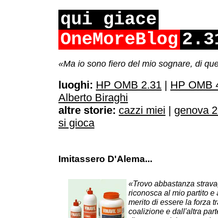
qui giace
OneMoreBlog
2.3
«Ma io sono fiero del mio sognare, di qu
luoghi:
HP OMB 2.31
|
HP OMB 4
Alberto Biraghi
altre storie:
cazzi miei
|
genova 
si gioca
Imitassero D'Alema...
«Trovo abbastanza strava
riconosca al mio partito e a
merito di essere la forza t
coalizione e dall'altra par