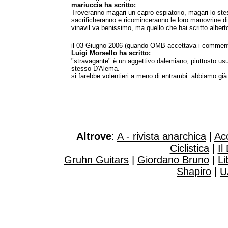
mariuccia ha scritto:
Troveranno magari un capro espiatorio, magari lo stes
sacrificheranno e ricominceranno le loro manovrine d
vinavil va benissimo, ma quello che hai scritto albert
il 03 Giugno 2006 (quando OMB accettava i comment
Luigi Morsello ha scritto:
"stravagante" è un aggettivo dalemiano, piuttosto us
stesso D'Alema.
si farebbe volentieri a meno di entrambi: abbiamo già
Altrove
:
A - rivista anarchica
|
Ac
Ciclistica
|
Il
Gruhn Guitars
|
Giordano Bruno
|
Li
Shapiro
|
U