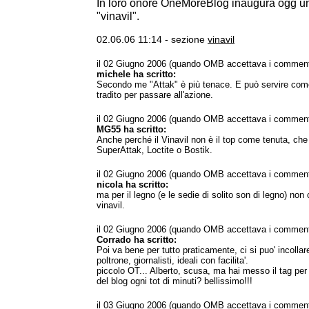
In loro onore OneMoreBlog inaugura ogg u
"vinavil".
02.06.06 11:14 - sezione
vinavil
il 02 Giugno 2006 (quando OMB accettava i comment
michele ha scritto:
Secondo me "Attak" è più tenace. E può servire com
tradito per passare all'azione.
il 02 Giugno 2006 (quando OMB accettava i comment
MG55 ha scritto:
Anche perché il Vinavil non è il top come tenuta, che
SuperAttak, Loctite o Bostik.
il 02 Giugno 2006 (quando OMB accettava i comment
nicola ha scritto:
ma per il legno (e le sedie di solito son di legno) non 
vinavil.
il 02 Giugno 2006 (quando OMB accettava i comment
Corrado ha scritto:
Poi va bene per tutto praticamente, ci si puo' incollar
poltrone, giornalisti, ideali con facilita'.
piccolo OT... Alberto, scusa, ma hai messo il tag per
del blog ogni tot di minuti? bellissimo!!!
il 03 Giugno 2006 (quando OMB accettava i comment