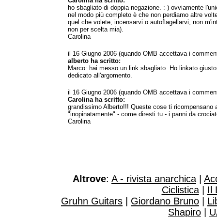
Carolina ha scritto:
ho sbagliato di doppia negazione. :-) ovviamente l'u
nel modo più completo è che non perdiamo altre volte.
quel che volete, incensarvi o autoflagellarvi, non m'i
non per scelta mia).
Carolina
il 16 Giugno 2006 (quando OMB accettava i comment
alberto ha scritto:
Marco: hai messo un link sbagliato. Ho linkato giusto
dedicato all'argomento.
il 16 Giugno 2006 (quando OMB accettava i comment
Carolina ha scritto:
grandissimo Alberto!!! Queste cose ti ricompensano a
"inopinatamente" - come diresti tu - i panni da crociato
Carolina
Altrove
:
A - rivista anarchica
|
Ac
Ciclistica
|
Il
Gruhn Guitars
|
Giordano Bruno
|
Li
Shapiro
|
U