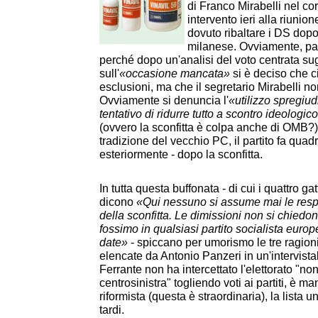
di Franco Mirabelli nel co
intervento ieri alla riuni
dovuto ribaltare i DS dopo 
milanese. Ovviamente, par
perché dopo un'analisi del voto centrata sugl
sull'
«occasione mancata»
si è deciso che c
esclusioni, ma che il segretario Mirabelli no
Ovviamente si denuncia l'
«utilizzo spregiud
tentativo di ridurre tutto a scontro ideologic
(ovvero la sconfitta è colpa anche di OMB
tradizione del vecchio PC, il partito fa quad
esteriormente - dopo la sconfitta.
In tutta questa buffonata - di cui i quattro gat
dicono
«Qui nessuno si assume mai le respo
della sconfitta. Le dimissioni non si chiedo
fossimo in qualsiasi partito socialista euro
date»
- spiccano per umorismo le tre ragioni
elencate da Antonio Panzeri in un'intervist
Ferrante non ha intercettato l'elettorato "no
centrosinistra" togliendo voti ai partiti, è m
riformista (questa è straordinaria), la lista un
tardi.