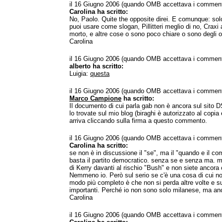
il 16 Giugno 2006 (quando OMB accettava i comment
Carolina ha scritto:
No, Paolo. Quite the opposite direi. E comunque: sol
puoi usare come slogan, Pillitteri meglio di no, Cra
morto, e altre cose o sono poco chiare o sono degli o
Carolina
il 16 Giugno 2006 (quando OMB accettava i comment
alberto ha scritto:
Luigia:
questa
il 16 Giugno 2006 (quando OMB accettava i comment
Marco Campione
ha scritto:
Il documento di cui parla gab non è ancora sul sito D
lo trovate sul mio blog (biraghi è autorizzato al copia 
arriva cliccando sulla firma a questo commento.
il 16 Giugno 2006 (quando OMB accettava i comment
Carolina ha scritto:
se non è in discussione il "se", ma il "quando e il co
basta il partito democratico. senza se e senza ma. m
di Kerry davanti al rischio "Bush" e non siete ancor
Nemmeno io. Però sul serio se c'è una cosa di cui no
modo più completo è che non si perda altre volte e su
importanti. Perché io non sono solo milanese, ma an
Carolina
il 16 Giugno 2006 (quando OMB accettava i comment