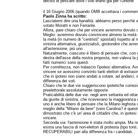
deciso di pescare dove i voti erano già per l'Unione
il 16 Giugno 2006 (quando OMB accettava i comment
Paolo Zinna ha scritto:
Lasciatemi dire una banalità: abbiamo perso perché 
votato Moratti e non Ferrante.
Allora, pare chiaro che per vincere avremmo dovuto 
Meglio: avremmo dovuto convincere almeno la metà de
la metà (in numero di "centristi" spostati) rispetto al n
sinistra alternativa, giustizialisti, girotondini che a
all'astensione, più uno .
Naturalmente, ciascuno è libero di pensare che, con
destra dell'asse della nostra proposta, non valeva la 
fatti numerici sono questi.
Per correttezza, non tralascio l'ipotesi alternativa.
vincere se avessimo convinto tanti elettori di extrasini
che in ipotesi non siano andati a votare, ad andarci, i
differenza dei voti.
Chiaro che le due vie suggeriscono ipotetiche correz
preelettorale assolutamente opposte.
Praticabilità delle due vie: negli anni settanta ed ott
da giunte di sinistra, che ricevevano la maggioranza de
uno è anche libero di pensare che la Milano leghista o 
meglio della "Milano da bere" (vero Carolina? è quest
dimostrato che c'è un' area di cittadini che, in ipotesi
vincere.
Seconda via: l'astensione è stata molto ampia. Ma no
esista una fascia di non-elettori di protesta (tipo tonii
RECUPERABILI pari alla differenza fra i candidati.