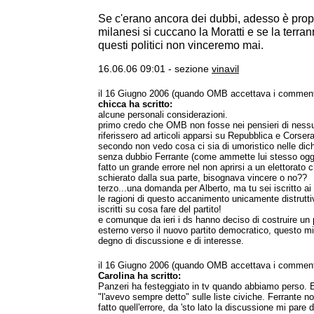
Se c'erano ancora dei dubbi, adesso è propr
milanesi si cuccano la Moratti e se la terr
questi politici non vinceremo mai.
16.06.06 09:01 - sezione
vinavil
il 16 Giugno 2006 (quando OMB accettava i comment
chicca ha scritto:
alcune personali considerazioni.
primo credo che OMB non fosse nei pensieri di ness
riferissero ad articoli apparsi su Repubblica e Corsera
secondo non vedo cosa ci sia di umoristico nelle dich
senza dubbio Ferrante (come ammette lui stesso oggi
fatto un grande errore nel non aprirsi a un elettorato 
schierato dalla sua parte, bisognava vincere o no??
terzo...una domanda per Alberto, ma tu sei iscritto a
le ragioni di questo accanimento unicamente distrutti
iscritti su cosa fare del partito!
e comunque da ieri i ds hanno deciso di costruire un 
esterno verso il nuovo partito democratico, questo m
degno di discussione e di interesse.
il 16 Giugno 2006 (quando OMB accettava i comment
Carolina ha scritto:
Panzeri ha festeggiato in tv quando abbiamo perso. 
"l'avevo sempre detto" sulle liste civiche. Ferrante 
fatto quell'errore, da 'sto lato la discussione mi par