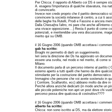
Per Chicca: il rapporto di Alberto coi DS è sempre stat
A. esagera l'importanza di qualche sbavatura, ma na
di convincerlo.
Invece non credo proprio che il partito democratico si
convincere la società milanese di centro, a cui ti as
delle beghe fra Rutelli, Prodi e Fassino e ancora meno 
Dalla Chiesa(tra l'altro, mi pare che anche all'interno 
una vivace opposizione....) Resta il punto di come conv
potenziali, e meriterebbe una vera discussione, magar
merito qui su OMB.
il 16 Giugno 2006 (quando OMB accettava i comment
gab ha scritto:
Biraghi mi permetto di darti un suggerimento.
Ieri sera la direzione dei Ds ha approvato un docu
essere una svolta, nel modo e nel merito, di come si 
Milano.
Il documento parla di un percorso interno al partito (
esterno aperto a tutti quelli che hanno da dire qualcos
stimolante per la costruzione del partito democratico
Immagino che persone che voi avete sostenuto in qu
( Corritore, Scalfarotto, ecc) abbiano molto da dire in
Perchè allora anzichè dedicarti (in modo anche un pò 
alle piccole polemiche non apri un post dove chi vuol
percorso possa dire qualcosa di costruttivo????
il 16 Giugno 2006 (quando OMB accettava i comment
alberto ha scritto:
Chicca: non sono iscritto ai DS, ma da elettore stori