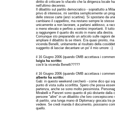
diritto di criticare lo sfacelo che la dirigenza locale ha
nell'ultimo decennio.
Il dibattito sul partito democratico - soprattutto a Mi
privo di interesse, mi sembra semplicemente un prog
delle stesse carte (anzi scartine). Si spostano da una 
cambiano il cappellino, ma restano sempre le stesse 
unicamente a non lavorare, a parlarsi addosso, a racc
o meno elevato e perfino a sentirsi importanti. Il tut
a raggiungere il quarto dis ecolo in mano alla destra.
Comunque sto preparando un articolo sulle ragioni del
ampliare il dibattito là se ritieni. Era quasi pronto, ma
vicenda Benelli, unitamente al risultato della cosidde
suggerito di lasciar decantare un po' il mio umore :-)
il 16 Giugno 2006 (quando OMB accettava i comment
luigia ha scritto:
cos'è la vicenda Benelli?????
il 16 Giugno 2006 (quando OMB accettava i comment
alberto ha scritto:
Gab: in questo weekend cercherò - come dico qui sopr
punto di vista sulla sconfitta. Spero che possa esser
partenza, anche se sono molto pessimista. Persona
Mirabelli e Panzeri sono quanto di più distante dalla 
persone "altre" in un dibattito che loro concepiscono
di partito, una lunga mano di Diplomacy giocata tra p
vedere. Se credi manda il documento, possiamo comi
quello.