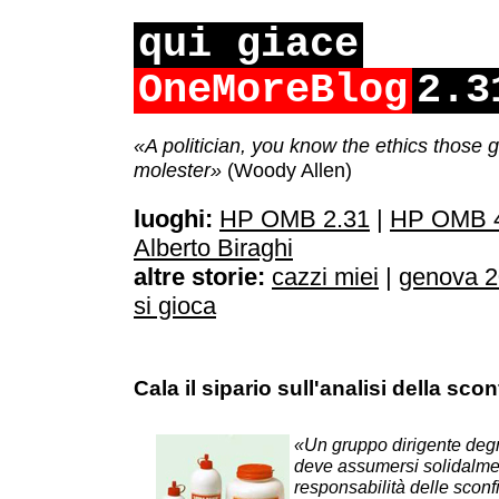
qui giace
OneMoreBlog
2.3
«A politician, you know the ethics those g
molester»
(Woody Allen)
luoghi:
HP OMB 2.31
|
HP OMB 4
Alberto Biraghi
altre storie:
cazzi miei
|
genova 
si gioca
Cala il sipario sull'analisi della scon
«Un gruppo dirigente deg
deve assumersi solidalme
responsabilità delle sconfi