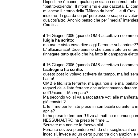
Dopodiché è buono, qualunque siano i contenuti, che
"partito-azienda". Il riformismo è una cazzata. E' co
milanese il ritorno della "Milano da bere"... e di Craxi e 
insieme. Ti guarda un po' perplesso e scappa a vot
qualcos'altro. Anch'io penso che per "media" intendesse
Carolina
il 16 Giugno 2006 (quando OMB accettava i comment
luigia ha scritto:
ma avete visto cosa dice oggi Ferrante sul corriere?
E' allucinanate! Dice persino che sono state un errore
rinnegare tutto quello che ha fatto in campagna elettor
il 16 Giugno 2006 (quando OMB accettava i comment
laciliegina ha scritto:
questo post lo volevo scrivere da tempo, ma hoi sem
basta!
OMB è filo.lista ferrante, ma qua non si è mai parlato 
ragazzi della lista ferrante che volantinavano durante
dell'Unione... Ma vi pare?
Ma secondo voi si va a raccattare voti alle manifestaz
già convinti?
E le firme per le liste prese in san babila durante la 
aprile?
Io ho preso le firm per l'Ulivo al mattino e comunqu i
NESSUN'ALTRO ha preso le firme....
Scusate ma non ce la facevo più!
Ferrante doveva prendere voti da chi sceglieva il cent
indecisi, invece ad un certo punto tra dichiarazioni 