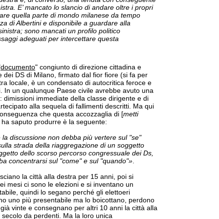
nistra. E’ mancato lo slancio di andare oltre i propri
ettare quella parte di mondo milanese da tempo
za di Albertini e disponibile a guardare alla
inistra; sono mancati un profilo politico
saggi adeguati per intercettare questa
"
documento
" congiunto di direzione cittadina e
 dei DS di Milano, firmato dal fior fiore (si fa per
stra locale, è un condensato di autocritica feroce e
 In un qualunque Paese civile avrebbe avuto una
 dimissioni immediate della classe dirigente e di
ecipato alla sequela di fallimenti descritti. Ma qui
 conseguenza che questa accozzaglia di [
metti
] ha saputo produrre è la seguente:
 la discussione non debba più vertere sul "se"
lla strada della riaggregazione di un soggetto
 oggetto dello scorso percorso congressuale dei Ds,
ba concentrarsi sul "come" e sul "quando"»
.
ciano la città alla destra per 15 anni, poi si
i mesi ci sono le elezioni e si inventano un
bile, quindi lo segano perché gli elettoeri
no uno più presentabile ma lo boicottano, perdono
ià vinte e consegnano per altri 10 anni la città alla
 secolo da perdenti. Ma la loro unica