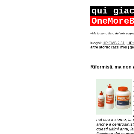
qui gia
OneMore
«Ma io sono fiero del mio sogna
luoghi:
HP OMB 2.31
|
HP 
altre storie:
cazzi miei
|
ge
Riformisti, ma non
nel suo insieme; la 
anche il centrosinist
questi ultimi anni,
flessione del centr