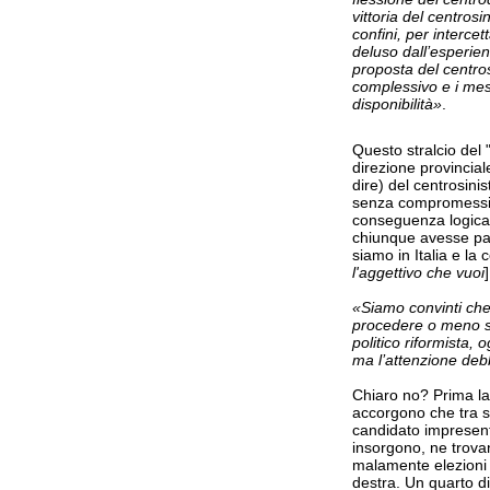
vittoria del centrosi
confini, per interc
deluso dall’esperien
proposta del centros
complessivo e i mes
disponibilità»
.
Questo stralcio del 
direzione provinciale
dire) del centrosini
senza compromessi.
conseguenza logica:
chiunque avesse part
siamo in Italia e la
l'aggettivo che vuoi
«Siamo convinti che
procedere o meno su
politico riformista,
ma l’attenzione deb
Chiaro no? Prima las
accorgono che tra se
candidato impresenta
insorgono, ne trova
malamente elezioni g
destra. Un quarto di