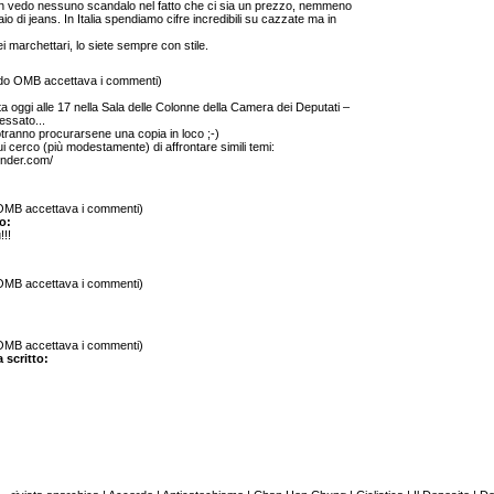
 non vedo nessuno scandalo nel fatto che ci sia un prezzo, nemmeno
aio di jeans. In Italia spendiamo cifre incredibili su cazzate ma in
 marchettari, lo siete sempre con stile.
ndo OMB accettava i commenti)
a oggi alle 17 nella Sala delle Colonne della Camera dei Deputati –
ressato...
otranno procurarsene una copia in loco ;-)
cui cerco (più modestamente) di affrontare simili temi:
linder.com/
 OMB accettava i commenti)
o:
!!!
 OMB accettava i commenti)
 OMB accettava i commenti)
 scritto: