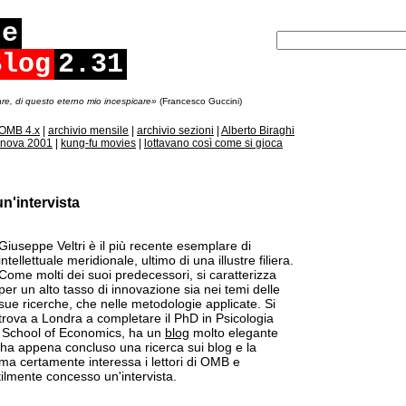
ce
Blog
2.31
re, di questo eterno mio incespicare»
(Francesco Guccini)
OMB 4.x
|
archivio mensile
|
archivio sezioni
|
Alberto Biraghi
nova 2001
|
kung-fu movies
|
lottavano così come si gioca
 un'intervista
Giuseppe Veltri è il più recente esemplare di
intellettuale meridionale, ultimo di una illustre filiera.
Come molti dei suoi predecessori, si caratterizza
per un alto tasso di innovazione sia nei temi delle
sue ricerche, che nelle metodologie applicate. Si
trova a Londra a completare il PhD in Psicologia
n School of Economics, ha un
blog
molto elegante
 ha appena concluso una ricerca sui blog e la
 tema certamente interessa i lettori di OMB e
ilmente concesso un'intervista.