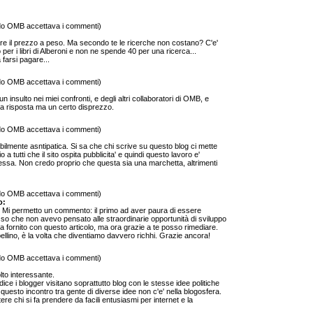
do OMB accettava i commenti)
care il prezzo a peso. Ma secondo te le ricerche non costano? C'e'
er i libri di Alberoni e non ne spende 40 per una ricerca...
farsi pagare...
do OMB accettava i commenti)
un insulto nei miei confronti, e degli altri collaboratori di OMB, e
na risposta ma un certo disprezzo.
do OMB accettava i commenti)
ribilmente asntipatica. Si sa che chi scrive su questo blog ci mette
 a tutti che il sito ospita pubblicita' e quindi questo lavoro e'
ssa. Non credo proprio che questa sia una marchetta, altrimenti
do OMB accettava i commenti)
o:
ia. Mi permetto un commento: il primo ad aver paura di essere
sso che non avevo pensato alle straordinarie opportunità di sviluppo
fornito con questo articolo, ma ora grazie a te posso rimediare.
pellino, è la volta che diventiamo davvero richhi. Grazie ancora!
do OMB accettava i commenti)
to interessante.
 dice i blogger visitano soprattutto blog con le stesse idee politiche
 questo incontro tra gente di diverse idee non c'e' nella blogosfera.
ere chi si fa prendere da facili entusiasmi per internet e la