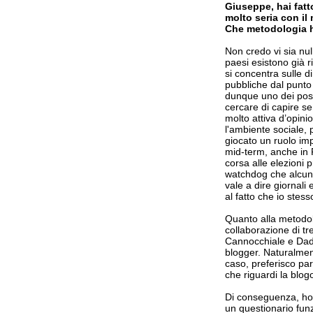
Giuseppe, hai fatt
molto seria con il
Che metodologia ha
Non credo vi sia null
paesi esistono già r
si concentra sulle d
pubbliche dal punto 
dunque uno dei possi
cercare di capire se
molto attiva d’opin
l'ambiente sociale, 
giocato un ruolo imp
mid-term, anche in 
corsa alle elezioni p
watchdog che alcuni
vale a dire giornali
al fatto che io stes
Quanto alla metodol
collaborazione di tre
Cannocchiale e Dad
blogger. Naturalment
caso, preferisco par
che riguardi la blogo
Di conseguenza, ho c
un questionario funz