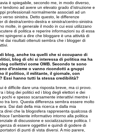
ttavia è spiegabile, secondo me, in modo diverso,
r tendono ad avere un elevato grado d’istruzione e
pi professionali normalmente associati ad un
o verso sinistra. Detto questo, le differenze
er di destra/centro-destra e sinistra/centro-sinistra
 molte, in generale il modo in cui essi utilizzano
scutere di politica e reperire informazioni su di essa
mi spingerei a dire che bloggare è una attività di
hé dai risultati ottenuti sembra che i blogger di
tivi.
 di blog, anche tra quelli che si occupano di
litici, blog di chi si interessa di politica ma ha
 blog collettivi come OMB. Secondo te sono
no d'insieme o vanno ricondotti a gruppi
 il politico, il militante, il giornale, con
 Essi hanno tutti la stessa credibilità?
 è difficile dare una risposta breve, ma ci provo.
 i blog dei politici ed i blog degli elettori e dei
ono pochi e spesso scarsamente interattivi mentre i
no tra loro. Questa differenza sembra essere molto
era. Dai dati della mia ricerca e dalla mia
a direi che la blogosfera rappresenta qualcosa di
isce l’ambiente informativo intorno alla politica
enziale di discussione e socializzazione politica. I
genza di essere oggettivi e quindi di godere di
portatori di punti di vista diversi. A mio parere,