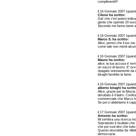
complimenti!!!
il 16 Gennaio 2007 (quan
Cilone ha scritto:
Gia' che c'eri potevi indi
gente che spende 20 euro p
Secondo me fanno bene a 
il 16 Gennaio 2007 (quan
Marco S. ha scritto:
Alice, penso che il tuo sia 
come tale non meriti alcu
il 16 Gennaio 2007 (quan
Mauro ha scritto:
alice, la tua accusa e' ter
un sacco di lavoro. E' ovvio
ripagato onestamente da e
biraghi farebbe la fame.
il 16 Gennaio 2007 (quan
alberto biraghi ha scritt
Alice, grazie per la fiduc
derubato è il ladro. Confe
commerciale che Marco ha 
Se poi ci abbiniamo il cap
il 17 Gennaio 2007 (quan
Antonio ha scritto:
Mi sembra una ricerca mol
Soprattutto il risultato che
che poi vuol dire che tutto
Questo dovrebbe far riflett
democrazia.