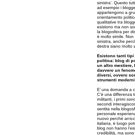
sinistra’. Questo tu
ad esempio i blogge
appartengono a grup
orientamento politic
qualitative tra blogg
esistono ma non sono
la blogosfera per di
è molto simile. Non 
sinistra, anche perc
destra siano molto at
Esistono tanti tipi
politica: blog di po
un altro mestiere,
davvero un fenome
diversi, ovvero sono
strumenti moderni?
E’ una domanda a cui
C’è una differenza tra
militanti, i primi s
secondi interagisco
sentita nella blogosf
personale esperienz
nuovo perché arricch
italiana, è luogo pot
blog non hanno l’esi
credibilità, ma sono 