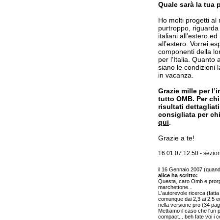
Quale sarà la tua 
Ho molti progetti 
purtroppo, riguarda l
italiani all’estero ed
all’estero. Vorrei es
componenti della lor
per l’Italia. Quanto 
siano le condizioni 
in vacanza.
Grazie mille per l
tutto OMB. Per chi
risultati dettagliat
consigliata per ch
qui
.
Grazie a te!
16.01.07 12:50 - sezi
il 16 Gennaio 2007 (quan
alice ha scritto:
Questa, caro Omb è prorp
marchettone...
L'autorevole ricerca (fatta
comunque dai 2,3 ai 2,5 e
nella versione pro (34 pag
Mettiamo il caso che l'un pe
compact... beh fate voi i co