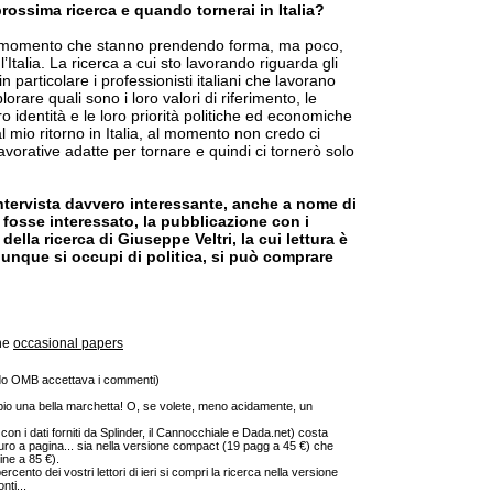
prossima ricerca e quando tornerai in Italia?
al momento che stanno prendendo forma, ma poco,
’Italia. La ricerca a cui sto lavorando riguarda gli
 in particolare i professionisti italiani che lavorano
plorare quali sono i loro valori di riferimento, le
o identità e le loro priorità politiche ed economiche
al mio ritorno in Italia, al momento non credo ci
lavorative adatte per tornare e quindi ci tornerò solo
’intervista davvero interessante, anche a nome di
 fosse interessato, la pubblicazione con i
i della ricerca di Giuseppe Veltri, la cui lettura è
iunque si occupi di politica, si può comprare
one
occasional papers
do OMB accettava i commenti)
io una bella marchetta! O, se volete, meno acidamente, un
 con i dati forniti da Splinder, il Cannocchiale e Dada.net) costa
uro a pagina... sia nella versione compact (19 pagg a 45 €) che
ine a 85 €).
rcento dei vostri lettori di ieri si compri la ricerca nella versione
nti...