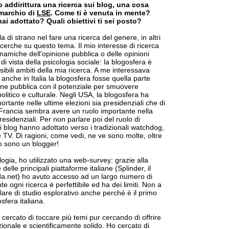
o addirittura una ricerca sui blog, una cosa
 marchio di
LSE
. Come ti è venuta in mente?
i adottato? Quali obiettivi ti sei posto?
a di strano nel fare una ricerca del genere, in altri
icerche su questo tema. Il mio interesse di ricerca
inamiche dell'opinione pubblica o delle opinioni
di vista della psicologia sociale: la blogosfera è
bili ambiti della mia ricerca. A me interessava
 anche in Italia la blogosfera fosse quella parte
ione pubblica con il potenziale per smuovere
politico e culturale. Negli USA, la blogosfera ha
ortante nelle ultime elezioni sia presidenziali che di
Francia sembra avere un ruolo importante nella
residenziali. Per non parlare poi del ruolo di
 blog hanno adottato verso i tradizionali watchdog,
 e TV. Di ragioni, come vedi, ne ve sono molte, oltre
so sono un blogger!
ogia, ho utilizzato una web-survey: grazie alla
 delle principali piattaforme italiane (Splinder, il
a.net) ho avuto accesso ad un largo numero di
e ogni ricerca è perfettibile ed ha dei limiti. Non a
lare di studio esplorativo anche perchè è il primo
sfera italiana.
ercato di toccare più temi pur cercando di offrire
ionale e scientificamente solido. Ho cercato di