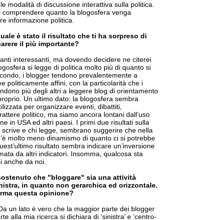
le modalità di discussione interattiva sulla politica.
i comprendere quanto la blogosfera venga
e informazione politica.
quale è stato il risultato che ti ha sorpreso di
parere il più importante?
ltanti interessanti, ma dovendo decidere ne citerei
ogosfera si legge di politica molto più di quanto si
 Secondo, i blogger tendono prevalentemente a
 politicamente affini, con la particolarità che i
ndono più degli altri a leggere blog di orientamento
 proprio. Un ultimo dato: la blogosfera sembra
ilizzata per organizzare eventi, dibattiti,
rattere politico, ma siamo ancora lontani dall’uso
 in USA ed altri paesi. I primi due risultati sulla
i scrive e chi legge, sembrano suggerire che nella
 c’è molto meno dinamismo di quanto ci si potrebbe
est’ultimo risultato sembra indicare un’inversione
mata da altri indicatori. Insomma, qualcosa sta
i anche da noi.
ostenuto che "bloggare" sia una attività
nistra, in quanto non gerarchica ed orizzontale.
ferma questa opinione?
Da un lato è vero che la maggior parte dei blogger
 alla mia ricerca si dichiara di ‘sinistra’ e ‘centro-