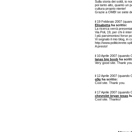
Sulla storia dei soldi, io
poi tanto alto, quanto un p
cultura proprio niente!
Grazie a OMB! se siete dei
il 19 Febbraio 2007 (qua
Elisabetta
ha scritto:
La ricerca verrà presentat
Via Poli, 19, per chi è inte
I più parsimoniosi forse p
Vi segnalo il mio blog, in 
http://www.politicinrete.sp
A presto!
il 10 Aprile 2007 (quando
lanas big boob
ha scritt
Very good site. Thank you
il 12 Aprile 2007 (quando
g9g
ha scritto:
Cool site. Thank you.
il 17 Aprile 2007 (quando
chevrolet bryan texas
ha
Cool site. Thanks!