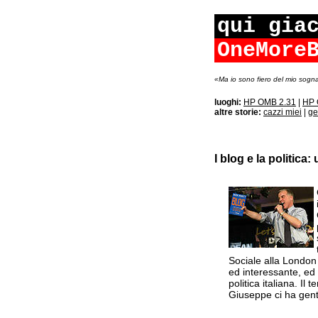
qui gia
OneMore
«Ma io sono fiero del mio sogna
luoghi:
HP OMB 2.31
|
HP 
altre storie:
cazzi miei
|
ge
I blog e la politica:
Sociale alla Londo
ed interessante, ed
politica italiana. Il
Giuseppe ci ha gent