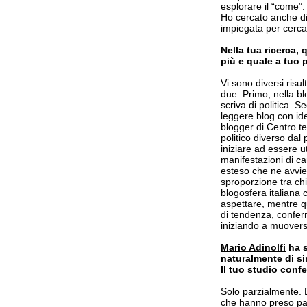
esplorare il “come”: 
Ho cercato anche d
impiegata per cercar
Nella tua ricerca, 
più e quale a tuo 
Vi sono diversi risu
due. Primo, nella bl
scriva di politica.
leggere blog con idee
blogger di Centro te
politico diverso dal
iniziare ad essere ut
manifestazioni di ca
esteso che ne avviene
sproporzione tra ch
blogosfera italiana
aspettare, mentre qu
di tendenza, confer
iniziando a muovers
Mario Adinolfi
ha s
naturalmente di si
Il tuo studio con
Solo parzialmente. 
che hanno preso parte