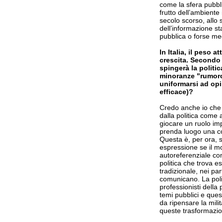
come la sfera pubbl
frutto dell’ambiente 
secolo scorso, allo 
dell’informazione s
pubblica o forse meg
In Italia, il peso 
crescita. Secondo 
spingerà la politic
minoranze "rumoro
uniformarsi ad opi
efficace)?
Credo anche io che 
dalla politica come
giocare un ruolo im
prenda luogo una co
Questa è, per ora, s
espressione se il m
autoreferenziale co
politica che trova e
tradizionale, nei pa
comunicano. La polit
professionisti della
temi pubblici e que
da ripensare la milit
queste trasformazio