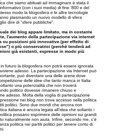
ica che siamo abituati ad immaginare è stata il
informativo (con i suoi media) di fine ‘800 e del
stesso modo la blogosfera e le altre tecnologie
tanno plasmando un nuovo modello di sfera
lio dire di “sfere pubbliche”.
attuale dei blog appare limitato, ma in costante
te, l'aumento della partecipazione via internet
a su posizioni più innovative (per effetto di
se") o più conservatrici (perchè tenderà ad
nioni già esistenti, espresse in modo più
in futuro la blogosfera non potrà essere ignorata
 avviene adesso. La partecipazione via Internet può
portante, può diventare una delle arene dove
mpetizione delle idee che tanto manca in Italia.
oltanto una potenzialità che non troverà
ondo politico dovesse rimanere chiuso e
me adesso. Molta della voglia di partecipazione
spressione nei blog non trova accesso nella politica
rtiti politici. Sono due mondi che ancora non
ica italiana è ancora legata all’idea che soltanto i
 politica possano esprimere delle opinioni sui grandi
sto naturalmente non aiuta. Infine, secondo me, c’è
anza politica nei partiti politici per tenere conto di
ni.