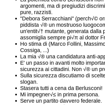
argomenti, ma di pregiudizi discrimi
pure, razzisti.
"Debora Serracchiani" (perch√© or
piddista √® un mostruoso luogoco
un'entit√† mutante, generata dalla p
assomiglia sempre pi√π al dottor F
Ho stima di (Marco Follini, Massi
Cossiga, ...)
La mia √® una candidatura anti-ap
E' un passo in avanti molto importan
sicurezza ai cittadini. Non √® un p
Sulla sicurezza discutiamo di scelt
slogan.
Stasera tutti a cena da Berlusconi!
Mi impegner√≤ in prima persona.
Serve un partito davvero federale.