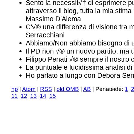
Sento la necessit√† di esprimere p
attraverso il blog, tutta la mia stima 
Massimo D'Alema
C'√® una differenza di visione tra
Serracchiani
Abbiamo/Non abbiamo bisogno di 
Il PD non √® un nuovo partito, ma 
Filippo Penati √® sempre il nostro 
La puntuale e lucidissima analisi di
Ho parlato a lungo con Debora Ser
hp
|
Atom
|
RSS
|
old OMB
|
AB
| Penateide:
1
11
12
13
14
15