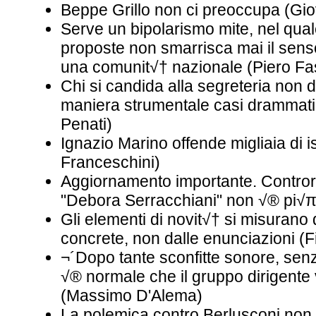
Beppe Grillo non ci preoccupa (Gi
Serve un bipolarismo mite, nel quale
proposte non smarrisca mai il sen
una comunit√† nazionale (Piero Fa
Chi si candida alla segreteria non 
maniera strumentale casi drammati
Penati)
Ignazio Marino offende migliaia di is
Franceschini)
Aggiornamento importante. Contro
"Debora Serracchiani" non √® pi√
Gli elementi di novit√† si misurano
concrete, non dalle enunciazioni (F
¬´Dopo tante sconfitte sonore, senz
√® normale che il gruppo dirigente
(Massimo D'Alema)
La polemica contro Berlusconi non s