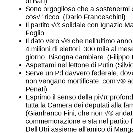
di Bari).
Sono orgoglioso che a sostenermi c
cos√" ricco. (Dario Franceschini)
Il partito √® solidale con Ignazio M
Foglio.
Il dato vero √® che nell'ultimo ann
4 milioni di elettori, 300 mila al mes
giorno. Bisogna cambiare. (Filippo 
Aspettami nel lettone di Putin (Silvi
Serve un Pd davvero federale, dove
non vengano mortificate, com'√® ac
Penati)
Esprimo il senso della pi√π profond
tutta la Camera dei deputati alla fam
(Gianfranco Fini, che non √® andat
commemorazione e sta nel partito 
Dell'Utri assieme all'amico di Mang