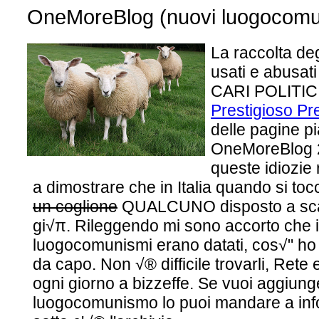
OneMoreBlog (nuovi luogocomuni
La raccolta deg
usati e abusati
CARI POLITICI
Prestigioso Pr
delle pagine p
OneMoreBlog 2
queste idiozie
a dimostrare che in Italia quando si toc
un coglione
QUALCUNO disposto a sca
gi√π. Rileggendo mi sono accorto che i
luogocomunismi erano datati, cos√" ho 
da capo. Non √® difficile trovarli, Rete 
ogni giorno a bizzeffe. Se vuoi aggiun
luogocomunismo lo puoi mandare a info